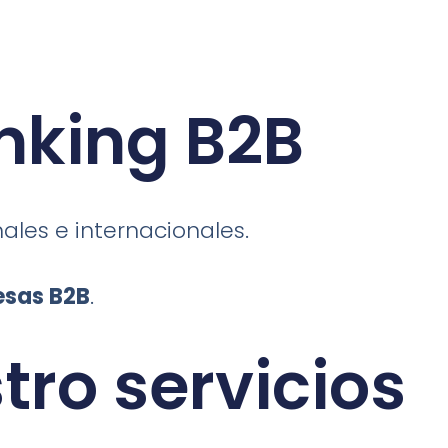
nking B2B
les e internacionales.
esas B2B
.
tro servicios