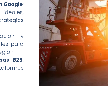
n Google
:
ideales,
rategias
eación y
ales para
egión.
esas B2B
:
taformas