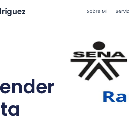
dríguez
Sobre Mi
Servi
ender
ta