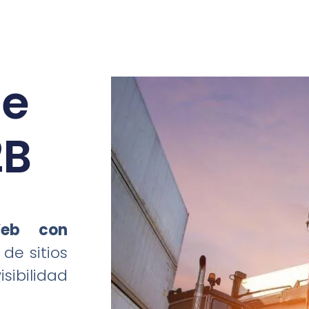
de
2B
Web con
 de sitios
sibilidad