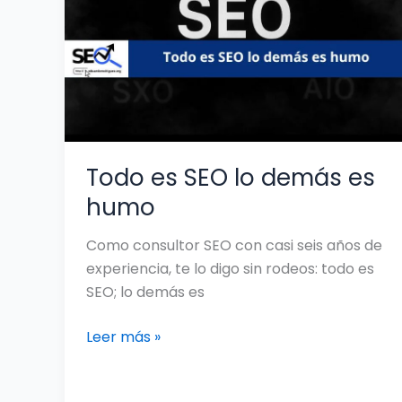
lo
demás
es
humo
Todo es SEO lo demás es
humo
Como consultor SEO con casi seis años de
experiencia, te lo digo sin rodeos: todo es
SEO; lo demás es
Leer más »