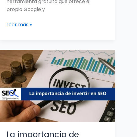
herramienta gratuita que ofrece el
propio Google y
Leer más »
La
importancia
de
invertir
en
SEO
para
tu
negocio
en
La importancia de
Colombia