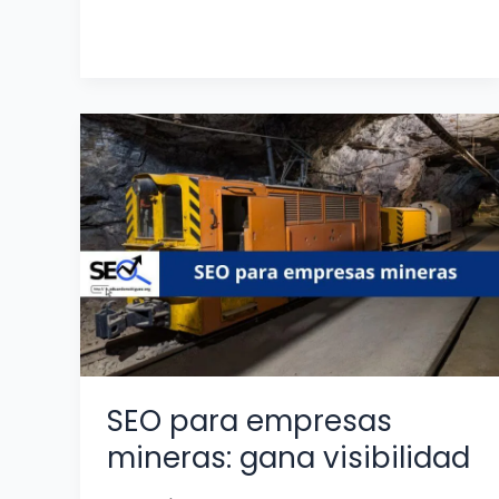
SEO
para
empresas
mineras:
gana
visibilidad
SEO para empresas
mineras: gana visibilidad