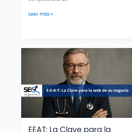
Leer más »
EEAT:
La
Clave
para
la
web
de
su
negocio
EEAT: La Clave para la