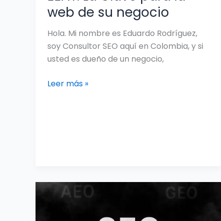
web de su negocio
Hola. Mi nombre es Eduardo Rodríguez,
soy Consultor SEO aquí en Colombia, y si
usted es dueño de un negocio,
Leer más »
Todo
es
SEO