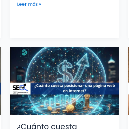
Leer más »
¿Cuánto
cuesta
posicionar
una
página
web?
Guía
de
precios
SEO
¿Cuánto cuesta
2026